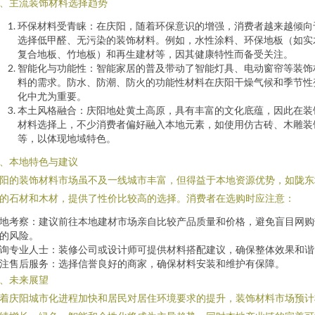
、主流装饰材料选择趋势
环保材料受青睐：在庆阳，随着环保意识的增强，消费者越来越倾向
选择低甲醛、无污染的装饰材料。例如，水性涂料、环保地板（如实
复合地板、竹地板）和再生建材等，因其健康特性而备受关注。
智能化与功能性：智能家居的普及带动了智能灯具、电动窗帘等装饰
料的需求。防水、防潮、防火的功能性材料在庆阳干燥气候和季节性
化中尤为重要。
本土风格融合：庆阳地处黄土高原，具有丰富的文化底蕴，因此在装
材料选择上，不少消费者偏好融入本地元素，如使用仿古砖、木雕装
等，以体现地域特色。
、本地特色与建议
阳的装饰材料市场虽不及一线城市丰富，但得益于本地资源优势，如陇东
的石材和木材，提供了性价比较高的选择。消费者在选购时应注意：
地考察：建议前往本地建材市场亲自比较产品质量和价格，避免盲目网购
的风险。
询专业人士：装修公司或设计师可提供材料搭配建议，确保整体效果和谐
注售后服务：选择信誉良好的商家，确保材料安装和维护有保障。
、未来展望
着庆阳城市化进程加快和居民对居住环境要求的提升，装饰材料市场预计