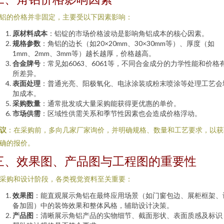
铝的价格并非固定，主要受以下因素影响：
原材料成本
：铝锭的市场价格波动是影响角铝成本的核心因素。
规格参数
：角铝的边长（如20×20mm、30×30mm等）、厚度（如
1mm、2mm、3mm等）越长越厚，价格越高。
合金牌号
：常见如6063、6061等，不同合金成分的力学性能和价格
所差异。
表面处理
：普通光亮、阳极氧化、电泳涂装或粉末喷涂等处理工艺会
加成本。
采购数量
：通常批发或大量采购能获得更优惠的单价。
市场供需
：区域性供需关系和季节性因素也会造成价格浮动。
议
：在采购前，多向几家厂家询价，并明确规格、数量和工艺要求，以获
确的报价。
三、效果图、产品图与工程图的重要性
采购和设计阶段，各类视觉资料至关重要：
效果图
：能直观展示角铝在最终应用场景（如门窗包边、展柜框架、
备加固）中的装饰效果和整体风格，辅助设计决策。
产品图
：清晰展示角铝产品的实物细节、截面形状、表面质感及标识