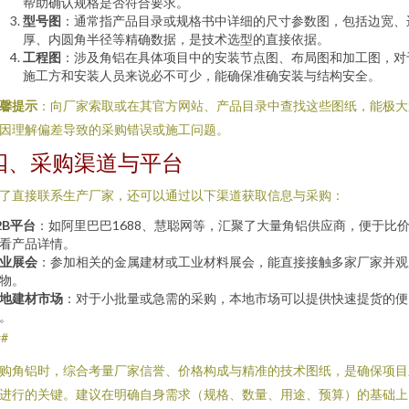
帮助确认规格是否符合要求。
型号图
：通常指产品目录或规格书中详细的尺寸参数图，包括边宽、
厚、内圆角半径等精确数据，是技术选型的直接依据。
工程图
：涉及角铝在具体项目中的安装节点图、布局图和加工图，对
施工方和安装人员来说必不可少，能确保准确安装与结构安全。
馨提示
：向厂家索取或在其官方网站、产品目录中查找这些图纸，能极大
因理解偏差导致的采购错误或施工问题。
四、采购渠道与平台
了直接联系生产厂家，还可以通过以下渠道获取信息与采购：
2B平台
：如阿里巴巴1688、慧聪网等，汇聚了大量角铝供应商，便于比
看产品详情。
业展会
：参加相关的金属建材或工业材料展会，能直接接触多家厂家并观
物。
地建材市场
：对于小批量或急需的采购，本地市场可以提供快速提货的便
。
##
购角铝时，综合考量厂家信誉、价格构成与精准的技术图纸，是确保项目
进行的关键。建议在明确自身需求（规格、数量、用途、预算）的基础上